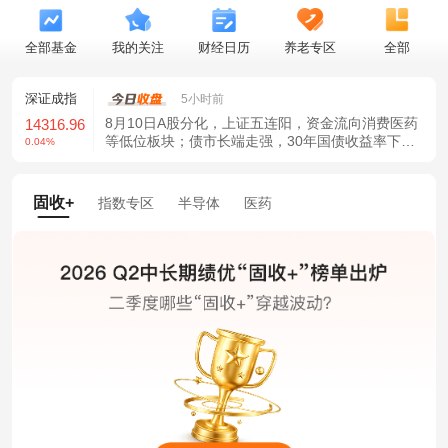
全部基金
我的关注
财经日历
养老专区
全部
深证成指
创业板指
5小时前
8月10日A股分化，上证五连阳，资金流向消费医药
14316.96
3537.21
等低位板块；债市长端走强，30年国债收益率下
0.04%
-0.73%
行。港股受互联互通利好及医药带动上涨。通胀数
据低于预期强化稳增长政策预期，财政货币协同发
力展望乐观。
固收+
指数专区
半导体
医药