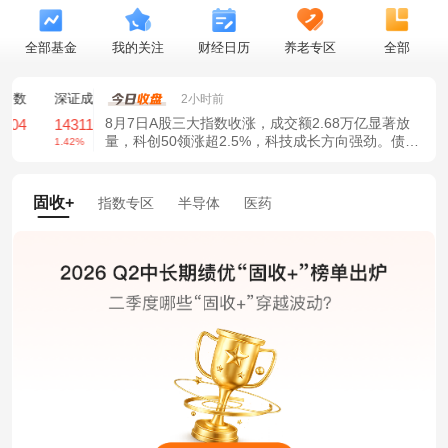
全部基金
我的关注
财经日历
养老专区
全部
深证成指
创业板指
2小时前
8月7日A股三大指数收涨，成交额2.68万亿显著放
14311.01
3563.12
量，科创50领涨超2.5%，科技成长方向强劲。债市
1.42%
1.35%
方面，10年期国债收益率跌破1.70%关口。私募仓
位创新高，市场信心增强，政策利好持续释放。
固收+
指数专区
半导体
医药