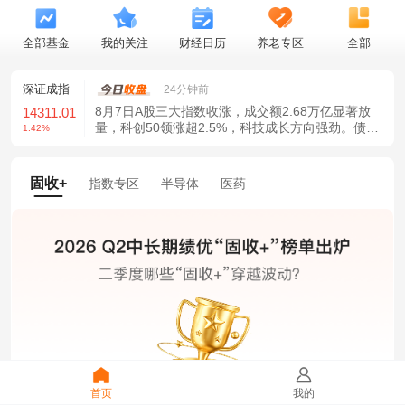
全部基金
我的关注
财经日历
养老专区
全部
深证成指
创业板指
24分钟前
8月7日A股三大指数收涨，成交额2.68万亿显著放
14311.01
3563.12
量，科创50领涨超2.5%，科技成长方向强劲。债市
1.42%
1.35%
方面，10年期国债收益率跌破1.70%关口。私募仓
位创新高，市场信心增强，政策利好持续释放。
固收+
指数专区
半导体
医药
首页
我的