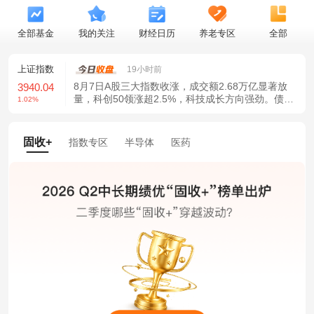
全部基金
我的关注
财经日历
养老专区
全部
证指数
深证成指
创业板指
19小时前
8月7日A股三大指数收涨，成交额2.68万亿显著放
40.04
14311.01
3563.12
量，科创50领涨超2.5%，科技成长方向强劲。债市
02%
1.42%
1.35%
方面，10年期国债收益率跌破1.70%关口。私募仓
位创新高，市场信心增强，政策利好持续释放。
固收+
指数专区
半导体
医药