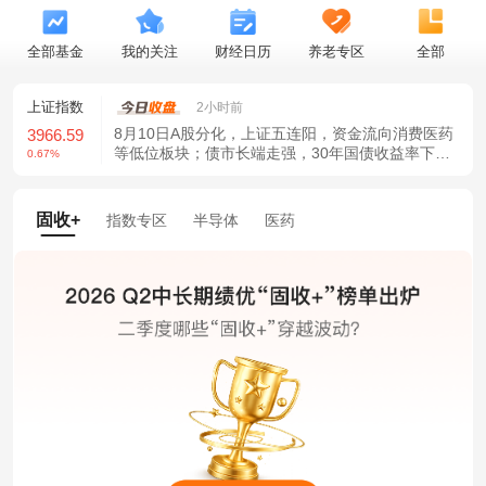
全部基金
我的关注
财经日历
养老专区
全部
证指数
深证成指
创业板指
2小时前
8月10日A股分化，上证五连阳，资金流向消费医药
66.59
14316.96
3537.21
等低位板块；债市长端走强，30年国债收益率下
7%
0.04%
-0.73%
行。港股受互联互通利好及医药带动上涨。通胀数
据低于预期强化稳增长政策预期，财政货币协同发
力展望乐观。
固收+
指数专区
半导体
医药