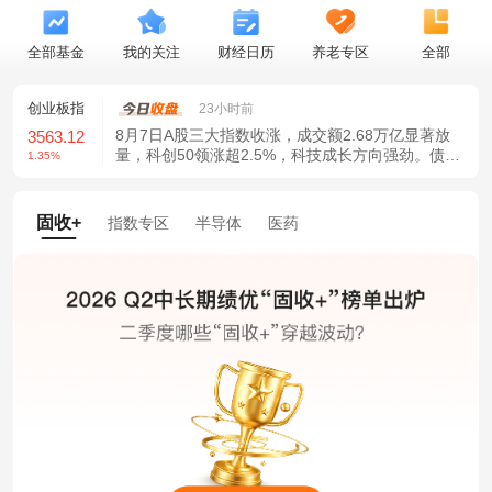
全部基金
我的关注
财经日历
养老专区
全部
创业板指
23小时前
8月7日A股三大指数收涨，成交额2.68万亿显著放
1
3563.12
量，科创50领涨超2.5%，科技成长方向强劲。债市
1.35%
方面，10年期国债收益率跌破1.70%关口。私募仓
位创新高，市场信心增强，政策利好持续释放。
固收+
指数专区
半导体
医药