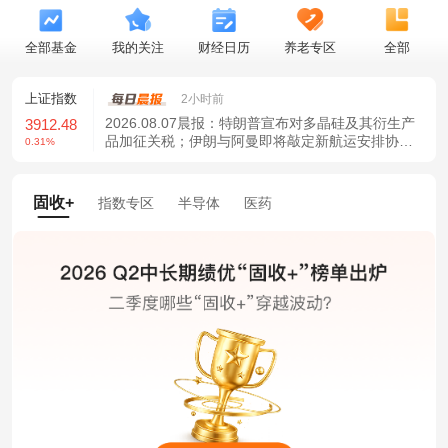
全部基金
我的关注
财经日历
养老专区
全部
上证指数
深证成指
创业板指
2小时前
2026.08.07晨报：特朗普宣布对多晶硅及其衍生产
912.48
14270.27
3579.18
品加征关税；伊朗与阿曼即将敲定新航运安排协议
.31%
1.14%
1.81%
！
固收+
指数专区
半导体
医药