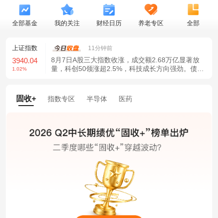
全部基金
我的关注
财经日历
养老专区
全部
上证指数
深证成指
创业板指
11分钟前
8月7日A股三大指数收涨，成交额2.68万亿显著放
3940.04
14311.01
3563.12
量，科创50领涨超2.5%，科技成长方向强劲。债市
1.02%
1.42%
1.35%
方面，10年期国债收益率跌破1.70%关口。私募仓
位创新高，市场信心增强，政策利好持续释放。
固收+
指数专区
半导体
医药